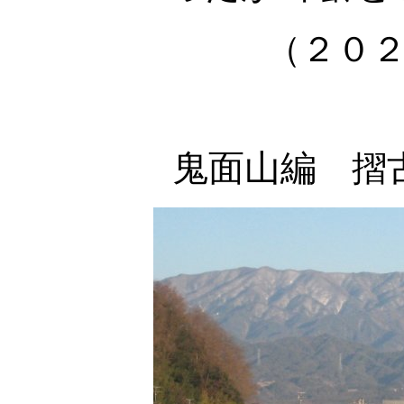
（２０
鬼面山編
摺古