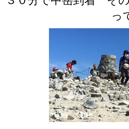
３０分で中岳到着 そ
っ