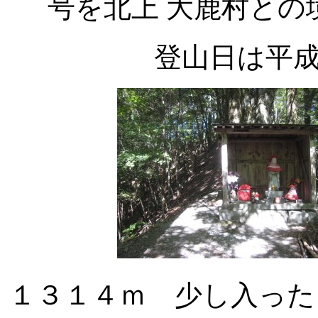
号を北上 大鹿村との
登山日は平
１３１４ｍ 少し入った