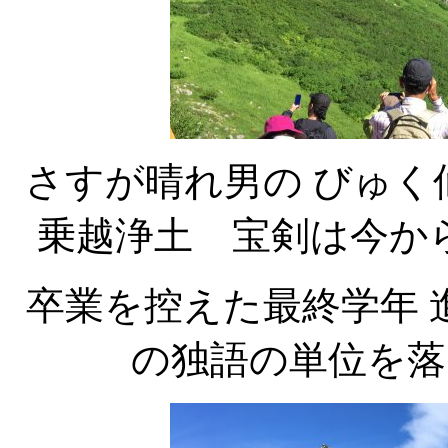
さすが晴れ男の びゅく
乗越浄土 宝剣は今か
卒業を控えた最終学年 
の独語の単位を落