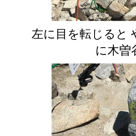
左に目を転じると や
に木曽