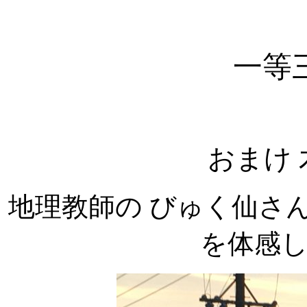
一等
おまけ
地理教師の びゅく仙さ
を体感