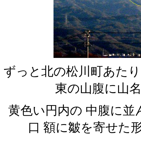
ずっと北の松川町あたり
東の山腹に山
黄色い円内の 中腹に並
口 額に皺を寄せた