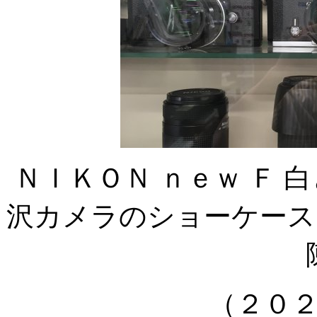
ＮＩＫＯＮ ｎｅｗ Ｆ 
沢カメラのショーケース
（２０