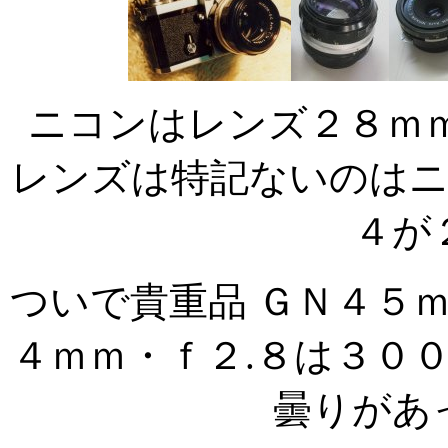
ニコンはレンズ２８ｍ
レンズは特記ないのはニ
４が
ついで貴重品 ＧＮ４５
４ｍｍ・ｆ２.８は３０
曇りがあ