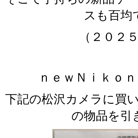
スも百均
（２０２
ｎｅｗＮｉｋｏｎ
下記の松沢カメラに買
の物品を引