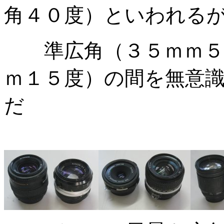
角４０度）といわれるが
準広角（３５ｍｍ５４
ｍ１５度）の間を無意
だ