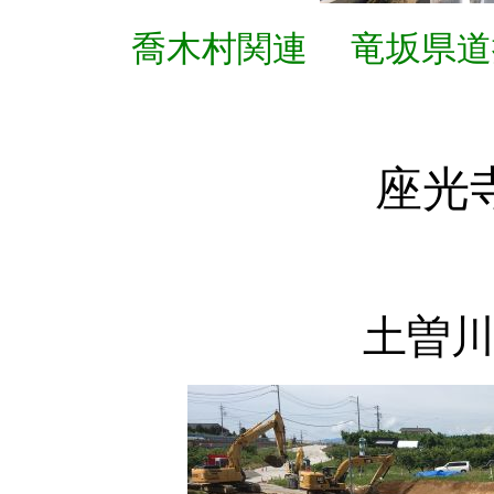
喬木村関連
竜坂県道
座光
土曽