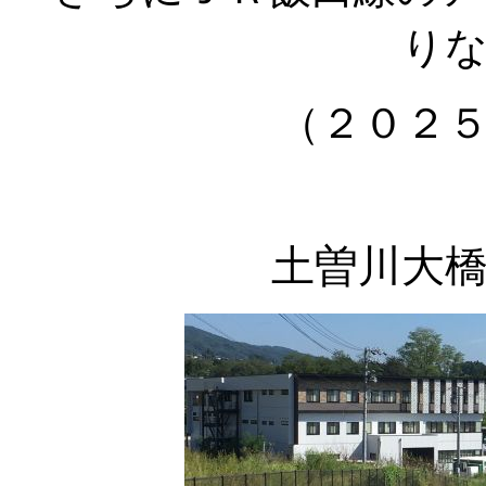
り
（２０２
土曽川大