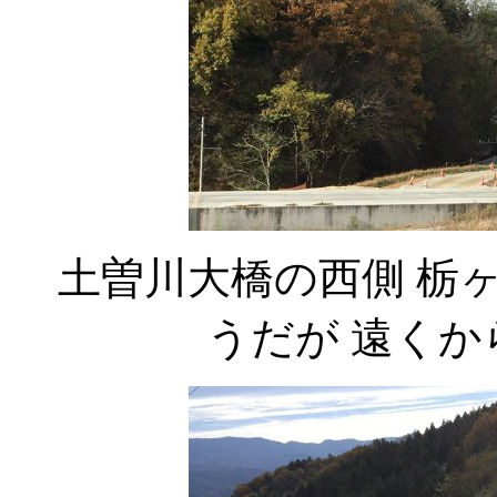
土曽川大橋の西側 栃
うだが 遠く