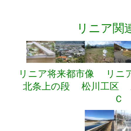
リニア関
リニア将来都市像 リニア
北条上の段 松川工区 
Ｃ