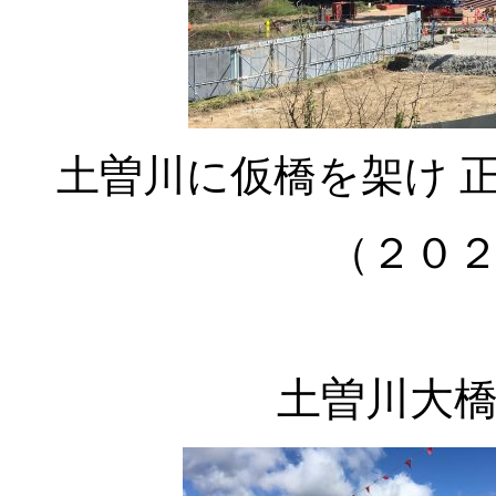
土曽川に仮橋を架け 
（２０
土曽川大