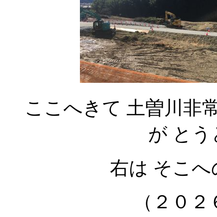
ここへきて 土曽川非
が と
右は そこ
（２０２