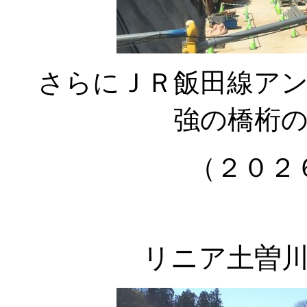
さらにＪＲ飯田線ア
強の橋桁
（２０２
リニア土曽