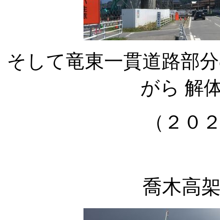
そして竜東一貫道路部分
がら 解
（２０
喬木高