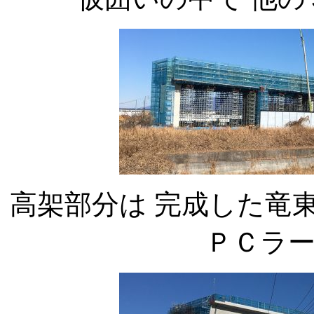
高架部分は 完成した竜
ＰＣラ