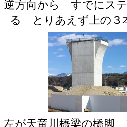
逆方向から すでにス
る とりあえず上の３
左が天竜川橋梁の橋脚 