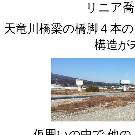
リニア喬
天竜川橋梁の橋脚４本の
構造が
仮囲いの中で 他