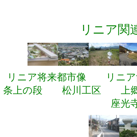
リニア関
リニア将来都市像 リニア
条上の段 松川工区 上
座光