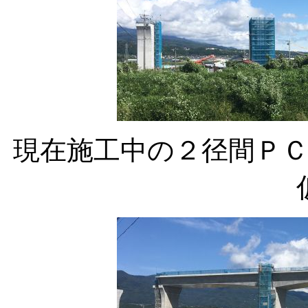
現在施工中の２径間Ｐ