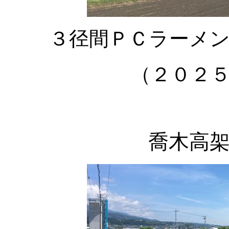
３径間ＰＣラーメ
（２０２
喬木高