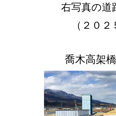
右写真の道
（２０２
喬木高架