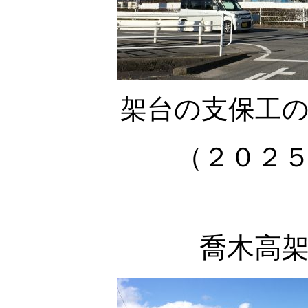
架台の支保工
（２０２
喬木高