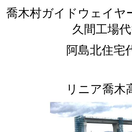
喬木村ガイドウェイヤー
久間工場代
阿島北住宅代
リニア喬木