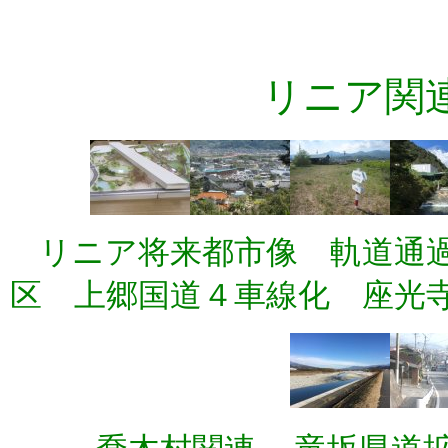
リニア関
リニア将来都市像 軌道通
区 上郷国道４車線化 座光