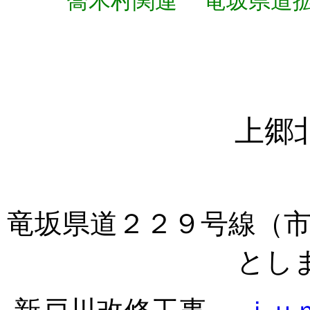
喬木村関連
竜坂県道
上郷
竜坂県道２２９号線（
とし